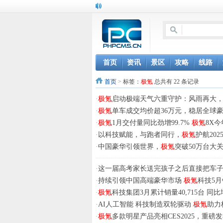
首页
资讯
景区
攻略
线路
首页
>
标签：
极氪
总共有 22 条记录
·
极氪
启动极端天气六重守护：风雨再大
·
极氪
单车成交均价超36万元，稳居全球
·
极氪
1月交付量同比劲增99.7%
极氪
8X
·
以科技赋能，与跑者同行，
极氪
护航20
·
中国豪华引领世界，
极氪
突破50万台大
·
这一届高考家长送完孩子之后直接把车
·
持续引领中国高端豪华市场
极氪
科技5月销
·
极氪
科技集团3月累计销量40,715台 同比增
·
AI人工智能 科技制造双轮驱动
极氪
助力
·
极氪
多款明星产品亮相CES2025，重磅