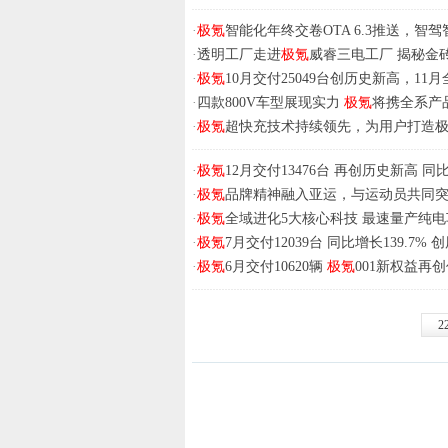
·
极氪
智能化年终交卷OTA 6.3推送，智
·
透明工厂走进
极氪
威睿三电工厂 揭秘金
·
极氪
10月交付25049台创历史新高，1
·
四款800V车型展现实力
极氪
将携全系产
·
极氪
超快充技术持续领先，为用户打造
·
极氪
12月交付13476台 再创历史新高 同比
·
极氪
品牌精神融入亚运，与运动员共同
·
极氪
全域进化5大核心科技 最速量产纯电
·
极氪
7月交付12039台 同比增长139.7%
·
极氪
6月交付10620辆
极氪
001新权益再
2