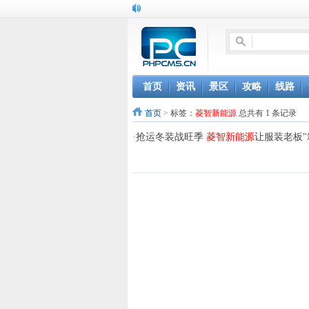
首页
资讯
景区
攻略
线路
首页
>
标签：
菱智新能源
总共有 1 条记录
·
抢运冬装战旺季
菱智新能源
让服装老板"