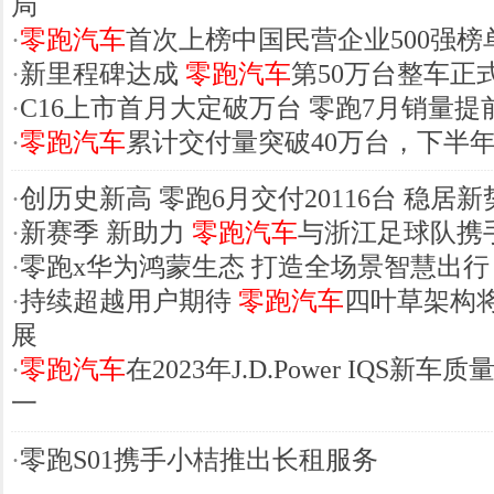
局
·
零跑汽车
首次上榜中国民营企业500强榜
·
新里程碑达成
零跑汽车
第50万台整车正
·
C16上市首月大定破万台 零跑7月销量提
·
零跑汽车
累计交付量突破40万台，下半
·
创历史新高 零跑6月交付20116台 稳居
·
新赛季 新助力
零跑汽车
与浙江足球队携
·
零跑x华为鸿蒙生态 打造全场景智慧出行
·
持续超越用户期待
零跑汽车
四叶草架构
展
·
零跑汽车
在2023年J.D.Power IQS新
一
·
零跑S01携手小桔推出长租服务