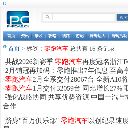
首页
资讯
景区
攻略
线路
游记
自驾达人
自驾活动
首页
>
标签：
零跑汽车
总共有 16 条记录
·
共战2026新赛季
零跑汽车
再度冠名浙江F
·
2月销冠再加码：零跑推出7年低息 至高享4
·
零跑汽车
2月全系交付28067台 全新A1
·
零跑汽车
1月交付32059台 同比增长27%
·
强化战略协同 共享优势资源 中国一汽与
合作
·
跻身"百万俱乐部"
零跑汽车
以创纪录速