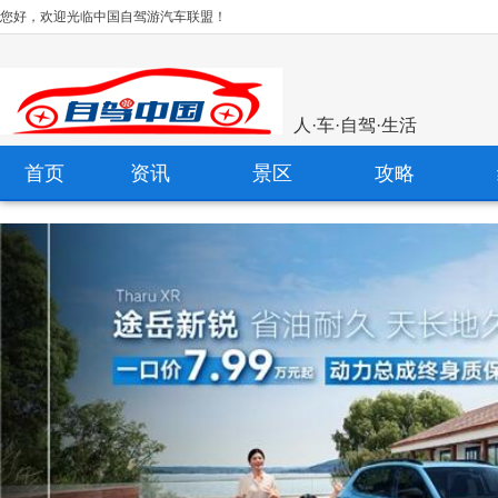
您好，欢迎光临中国自驾游汽车联盟！
人·车·自驾·生活
首页
资讯
景区
攻略