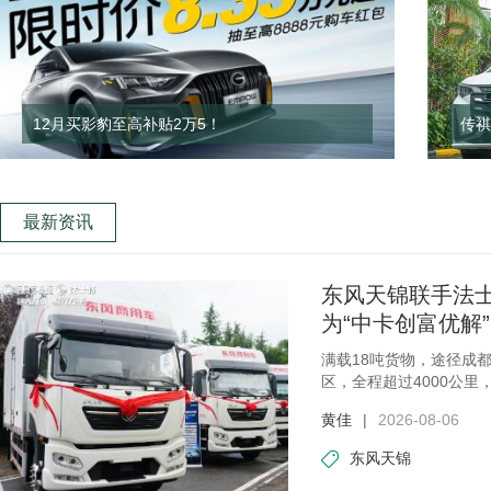
12月买影豹至高补贴2万5！
传祺
最新资讯
东风天锦联手法士
为“中卡创富优解”
满载18吨货物，途径成
区，全程超过4000公里
节油
黄佳
|
2026-08-06
东风天锦