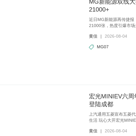
MG新能源双线大捷
21000+
近日MG新能源再传捷报：
21000张，热度引爆市
10万级
黄佳
|
2026-08-04
MG07
宏光MINIEV六
登陆成都
上汽通用五菱宣布五菱代
生活 玩心大开宏光MIN
果
黄佳
|
2026-08-04