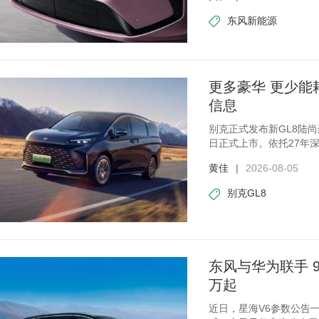
东风新能源
更多豪华 更少能
信息
别克正式发布新GL8陆
日正式上市。依托27年深
将别
黄佳
|
2026-08-05
别克GL8
东风与华为联手 9
万起
近日，星海V6参数公告