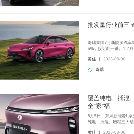
批发量行业前三 
奇瑞集团7月新能源汽车销
5%，接近翻一番。1-7
增长4
黄佳
|
2026-08-06
奇瑞
覆盖纯电、插混、
全"家"福
8月5日，东风新能源L系
纯电、插混、增程三大动
场
黄佳
|
2026-08-06