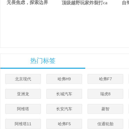
无畏焦虑，探索边界
顶级越野玩家炸裂打ca
自
热门标签
北京现代
哈弗H9
哈弗F7
亚洲龙
长城汽车
瑞虎8
阿维塔
长安汽车
菱智
阿维塔11
哈弗F5
佳通轮胎