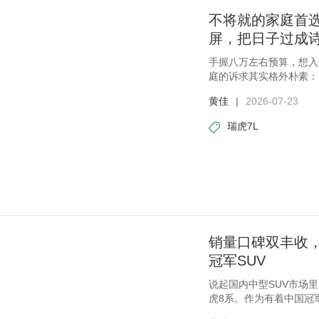
不将就的家庭首选
屏，把日子过成
手握八万左右预算，想入
庭的诉求其实格外朴素：
乐
黄佳
|
2026-07-23
瑞虎7L
销量口碑双丰收
冠军SUV
说起国内中型SUV市场
虎8系。作为有着中国冠军
稳7座