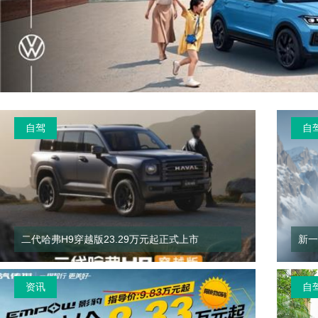
自驾
自
二代哈弗H9穿越版23.29万元起正式上市
新一
资讯
自