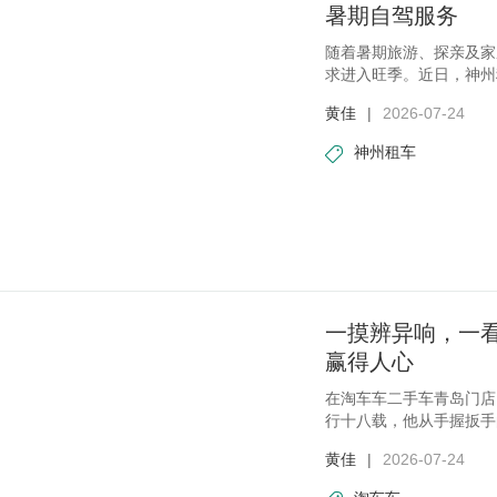
暑期自驾服务
随着暑期旅游、探亲及家
求进入旺季。近日，神州
期
黄佳
|
2026-07-24
神州租车
一摸辨异响，一看
赢得人心
在淘车车二手车青岛门店
行十八载，他从手握扳手
车
黄佳
|
2026-07-24