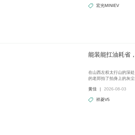
宏光MINIEV
能装能扛油耗省，
在山西左权太行山的深处
的老郑拍了拍身上的灰尘
车
黄佳
|
2026-08-03
祥菱V5