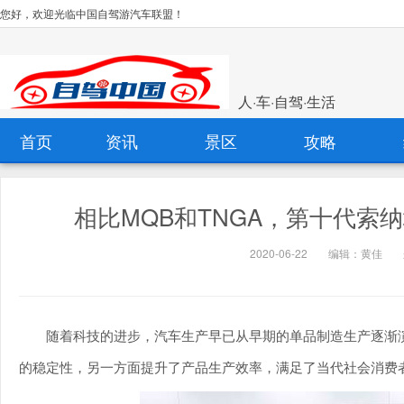
您好，欢迎光临中国自驾游汽车联盟！
人·车·自驾·生活
首页
资讯
景区
攻略
相比MQB和TNGA，第十代索纳
2020-06-22
编辑：黄佳
随着科技的进步，汽车生产早已从早期的单品制造生产逐渐
的稳定性，另一方面提升了产品生产效率，满足了当代社会消费