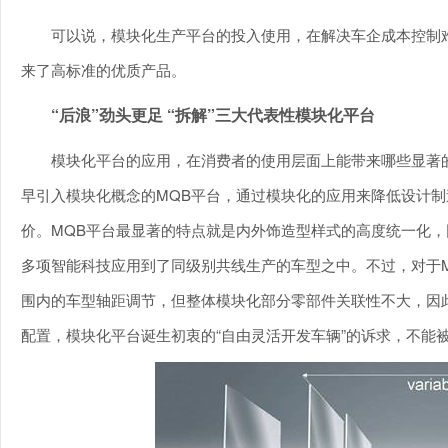
可以说，模块化生产平台的投入使用，在解决车企成本控制
来了高标准的优质产品。
“后浪”劲头更足 “拆解”三大代表性模块化平台
模块化平台的应用，在消费者的使用层面上能带来哪些显著
早引入模块化概念的MQB平台，通过模块化的应用来降低设计
价。MQB平台最显著的特点就是内外饰造型样式的高度统一化，
多项智能科技应用到了同级别共线生产的车型之中。不过，对于
围内的车型轴距调节，但整体模块化部分零部件关联性不大，因
配置，模块化平台诞生初衷的“自由灵活开发车辆”的诉求，不能