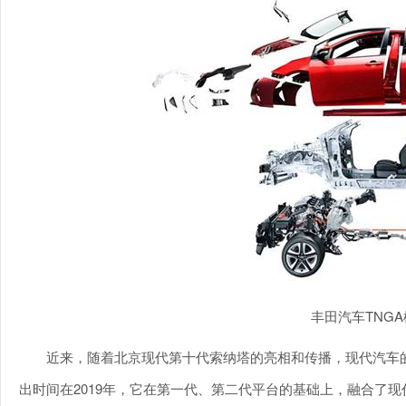
丰田汽车TNG
近来，随着北京现代第十代索纳塔的亮相和传播，现代汽车的i
出时间在2019年，它在第一代、第二代平台的基础上，融合了