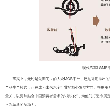
现代汽车i-GM
事实上，无论是先期问世的大众MQB平台，还是近期推出的
产品生产模式，正在成为未来汽车行业的核心发展方向。根据用
量关，以更加贴合中国消费者需求的“模块化”，为他们打造专属
不断革新的源动力。