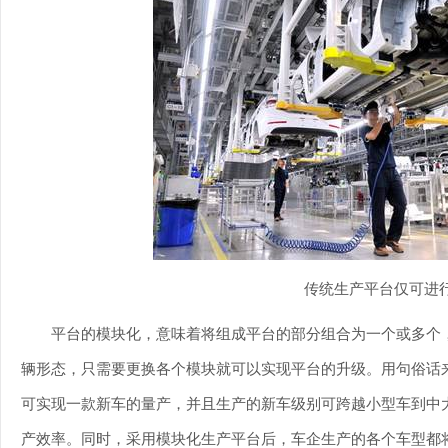
传统生产平台仅可进
平台的模块化，意味着将组成平台的部分组合为一个或多个，
辆形态，只需要更换各个模块就可以实现平台的升级。用句俗话来
可实现一款新车的量产，并且生产的新车级别可跨越小型车到中
产效率。同时，采用模块化生产平台后，车企生产的各个车型都