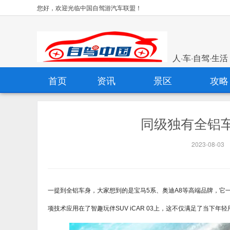
您好，欢迎光临中国自驾游汽车联盟！
人·车·自驾·生活
首页
资讯
景区
攻略
同级独有全铝车
2023-08-03
一提到全铝车身，大家想到的是宝马5系、奥迪A8等高端品牌，它一
项技术应用在了智趣玩伴SUV iCAR 03上，这不仅满足了当下