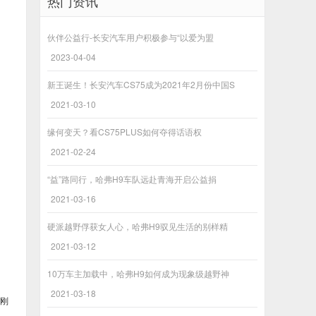
热门资讯
伙伴公益行-长安汽车用户积极参与“以爱为盟
2023-04-04
新王诞生！长安汽车CS75成为2021年2月份中国S
2021-03-10
缘何变天？看CS75PLUS如何夺得话语权
2021-02-24
“益”路同行，哈弗H9车队远赴青海开启公益捐
2021-03-16
硬派越野俘获女人心，哈弗H9驭见生活的别样精
2021-03-12
10万车主加载中，哈弗H9如何成为现象级越野神
2021-03-18
身刚