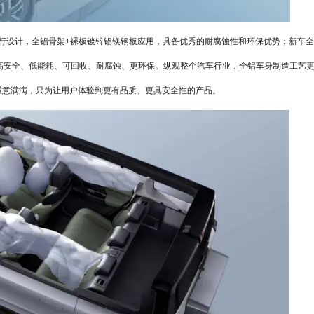
骨架进行设计，全铝骨架+裸板镀锌铝镁钢板应用，具备优秀的耐腐蚀性和环保优势；新车
高安全、低能耗、可回收、耐腐蚀、更环保。纵观整个汽车行业，全铝车身制造工艺
是诚意满满，只为让用户体验到更有品质、更具安全性的产品。