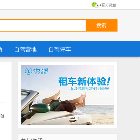
+官方微信
动
自驾营地
自驾评车
将这