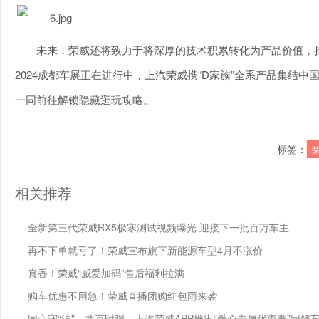
未来，荣威还将致力于将深厚的技术积累转化为产品价值，
2024成都车展正在进行中，上汽荣威携“D家族”全系产品集结中
一同前往解锁隐藏逛玩攻略。
标签：
相关推荐
全新第三代荣威RX5极寒测试视频曝光 迎接下一批百万车主
再不下单就亏了！荣威宣布旗下新能源车型4月不涨价
真香！荣威“威爱加码”售后福利拉满
购车优惠不用急！荣威直播团购红包雨来袭
同心守“沪”，共克时艰，上汽荣威APP推出“爱心专属优惠券”回馈