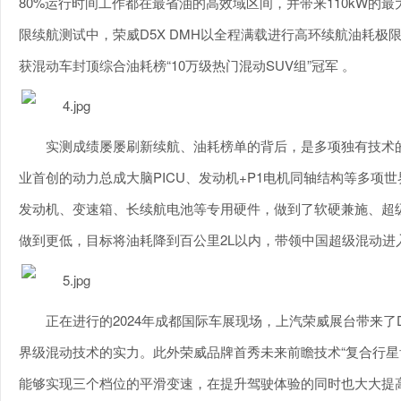
80%运行时间工作都在最省油的高效域区间，并带来110kW的最
限续航测试中，荣威D5X DMH以全程满载进行高环续航油耗极
获混动车封顶综合油耗榜“10万级热门混动SUV组”冠军 。
实测成绩屡屡刷新续航、油耗榜单的背后，是多项独有技术
业首创的动力总成大脑PICU、发动机+P1电机同轴结构等多
发动机、变速箱、长续航电池等专用硬件，做到了软硬兼施、超
做到更低，目标将油耗降到百公里2L以内，带领中国超级混动进
正在进行的2024年成都国际车展现场，上汽荣威展台带来
界级混动技术的实力。此外荣威品牌首秀未来前瞻技术“复合行星
能够实现三个档位的平滑变速，在提升驾驶体验的同时也大大提