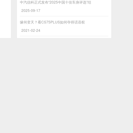
中汽信科正式发布“2025中国十佳车身评选”结
2025-09-17
缘何变天？看CS75PLUS如何夺得话语权
2021-02-24
长城汽车2024年第三季度营收508.25亿元 经营
2024-10-27
坦克500斩获澳洲ANCAP五星，长城汽车全球品质
2024-05-27
欢迎投稿
本站接受各类优质资讯、爆料投稿！
投稿联系QQ：86522645