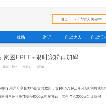
景点
线路
游记
自驾达人
自驾活
补贴 岚图FREE+限时宠粉再加码
编辑：黄佳
来源：
阅读(
)
起购车用户可享受30%低首付政策，首付6.5万起三年分期0利息就能
购车用户还可叠加享受8000元购车补贴，其中包括3000元定金膨胀、