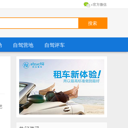
+官方微信
动
自驾营地
自驾评车
把