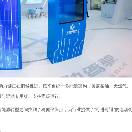
块化动力链正在悄然推进。该平台统一多能源架构，覆盖柴油、天然气、
版与混动专用版。支持零碳运行。
能源转型之间找到了稳健平衡点，为行业提供了"可进可退"的电动