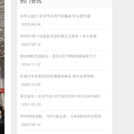
热门资讯
伙伴公益行-长安汽车用户积极参与“以爱为盟
2023-04-04
2025中国十佳底盘评选结果正式发布！各大奖项
2025-09-12
搅动增程市场风云！星纪元ET增程四驱版将于11
2024-11-12
长城汽车亮相2024高通骁龙峰会 展示全球智能
2024-10-24
新王诞生！长安汽车CS75成为2021年2月份中国S
2021-03-10
500KM长续航，100%真品质，几何A助你拜访恩师
2020-09-10