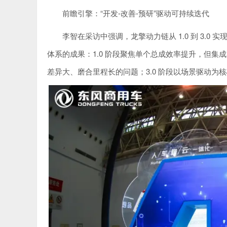
前瞻引擎：“开发-改善-预研”驱动可持续迭代
李智在采访中强调，龙擎动力链从 1.0 到 3.0
体系的成果：1.0 阶段聚焦单个总成效率提升，但集
差异大、磨合里程长的问题；3.0 阶段以场景驱动