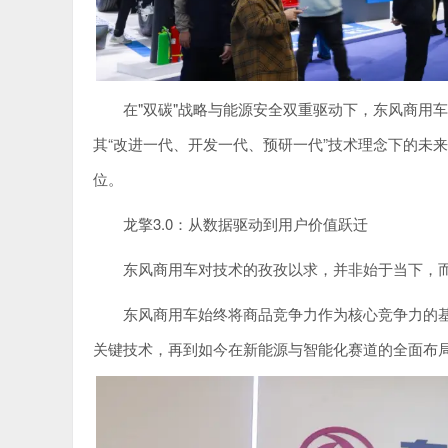
在"双碳"战略与能源安全双重驱动下，东风商用
其“改进一代、开发一代、预研一代”技术理念下的未
位。
龙擎3.0：从数据驱动到用户价值跃迁
东风商用车对技术的孜孜以求，并非始于当下，
东风商用车始终将商品竞争力作为核心竞争力的
关键技术，再到如今在新能源与智能化赛道的全面布