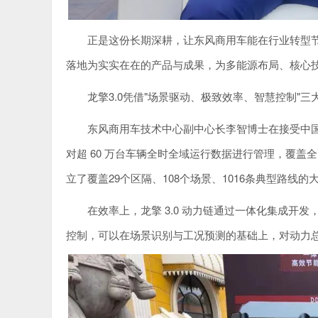
正是这份长期深耕，让东风商用车能在行业转型节
落地为实实在在的产品与成果，为多能源布局、核心
龙擎3.0凭借"场景驱动、极致效率、智慧控制"
东风商用车技术中心副中心长李智博士在接受中国
对超 60 万台车辆全时全域运行数据进行管理，覆盖
立了覆盖29个区隔、108个场景、1016条典型路
在效率上，龙擎 3.0 动力链通过一体化集成开发
控制，可以在场景识别与工况预测的基础上，对动力