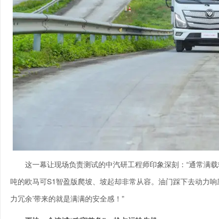
这一幕让现场负责测试的中汽研工程师印象深刻：“通常满载
吨的欧马可S1智盈版爬坡、坡起却非常从容。油门踩下去动力响
力冗余’带来的就是满满的安全感！”