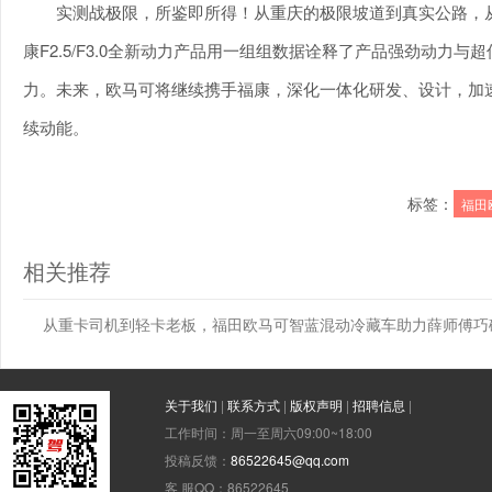
实测战极限，所鉴即所得！从重庆的极限坡道到真实公路，
康F2.5/F3.0全新动力产品用一组组数据诠释了产品强劲动力
力。未来，欧马可将继续携手福康，深化一体化研发、设计，加
续动能。
标签：
福田
相关推荐
从重卡司机到轻卡老板，福田欧马可智蓝混动冷藏车助力薛师傅巧破
关于我们
|
联系方式
|
版权声明
|
招聘信息
|
工作时间：周一至周六09:00~18:00
投稿反馈：
86522645@qq.com
客 服QQ：86522645