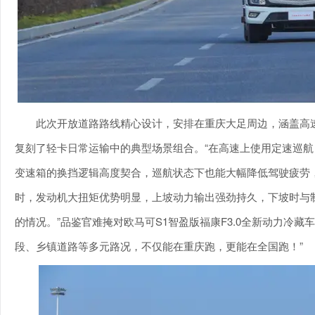
此次开放道路路线精心设计，安排在重庆大足周边，涵盖高
复刻了轻卡日常运输中的典型场景组合。“在高速上使用定速巡
变速箱的换挡逻辑高度契合，巡航状态下也能大幅降低驾驶疲劳
时，发动机大扭矩优势明显，上坡动力输出强劲持久，下坡时与
的情况。”品鉴官难掩对欧马可S1智盈版福康F3.0全新动力冷
段、乡镇道路等多元路况，不仅能在重庆跑，更能在全国跑！”