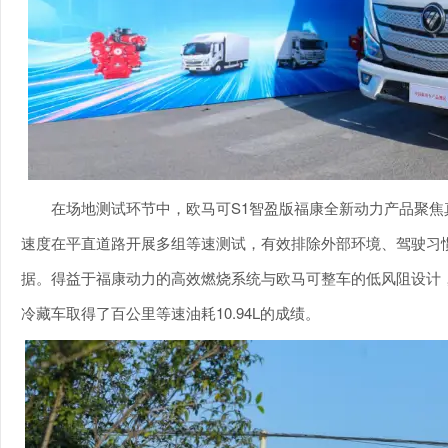
在场地测试环节中，欧马可S1智盈版福康全新动力产品聚焦真实运营
速度在平直道路开展多组等速测试，有效排除外部环境、驾驶习
据。得益于福康动力的高效燃烧系统与欧马可整车的低风阻设计，
冷藏车取得了百公里等速油耗10.94L的成绩。