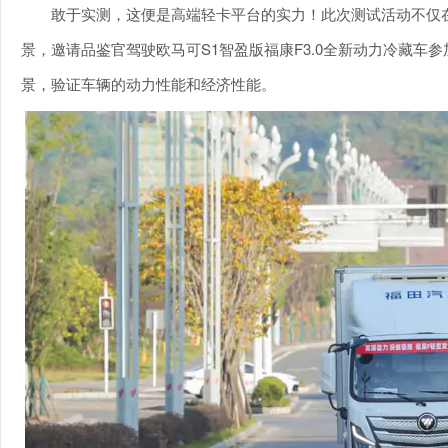
敢于实测，这便是高端轻卡平台的实力！此次测试活动不仅
景，邀请品鉴官驾驶欧马可S1智盈版福康F3.0全新动力冷藏车
景，验证车辆的动力性能和经济性能。