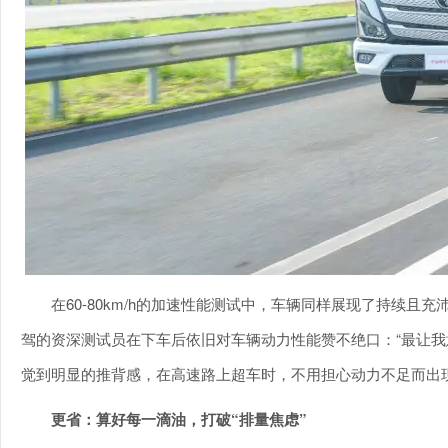
在60-80km/h的加速性能测试中，车辆同样展现了持续且充沛的
驾的资深测试员在下车后依旧对车辆动力性能赞不绝口：“最让我意
觉到明显的推背感，在高速路上超车时，不用担心动力不足而出现‘
更省：算好每一滴油，打破“排量焦虑”