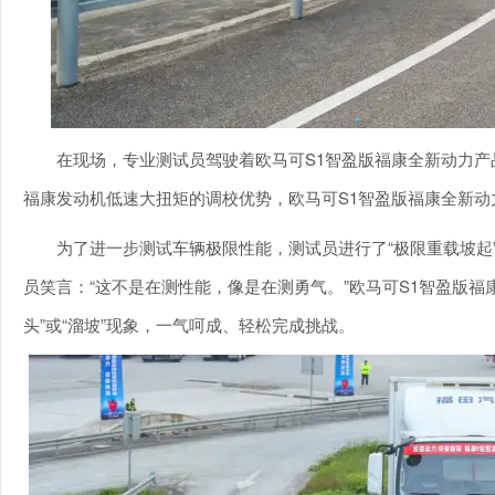
在现场，专业测试员驾驶着欧马可S1智盈版福康全新动力产品依
福康发动机低速大扭矩的调校优势，欧马可S1智盈版福康全新
为了进一步测试车辆极限性能，测试员进行了“极限重载坡起
员笑言：“这不是在测性能，像是在测勇气。”欧马可S1智盈版
头”或“溜坡”现象，一气呵成、轻松完成挑战。