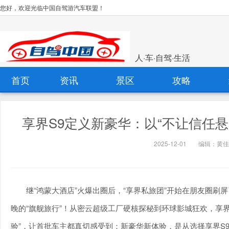
您好，欢迎光临中国自驾游汽车联盟！
人·车·自驾·生活
首页
资讯
景区
攻略
享界S9定义新豪华：以“不让信任
2025-12-01
编辑：黄佳
继“鸿蒙大酒店”火爆出圈后，“享界私旅团”开始在朋友圈刷屏
晚的“旗舰旅行”！从密云超级工厂硬核探秘到环球影城狂欢，享
验”，让首批车主都真切感受到：新豪华新体验，是从选择享界S9