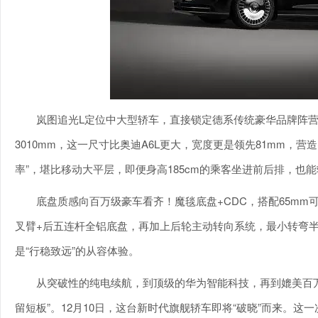
岚图追光L定位中大型轿车，直接锁定德系传统豪华品牌阵营。车身
3010mm，这一尺寸比奥迪A6L更大，宽度更是领先81mm，营
率”，堪比移动大平层，即便身高185cm的乘客坐进前后排，也
底盘质感向百万级豪车看齐！魔毯底盘+CDC，搭配65m
叉臂+后五连杆全铝底盘，再加上后轮主动转向系统，最小转弯半
是“行稳致远”的从容体验。
从突破性的纯电续航，到顶级的华为智能科技，再到媲美百万
留短板”。12月10日，这台新时代旗舰轿车即将“破晓”而来。