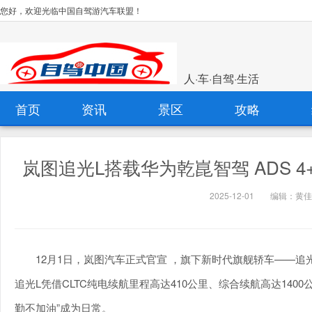
您好，欢迎光临中国自驾游汽车联盟！
人·车·自驾·生活
首页
资讯
景区
攻略
岚图追光L搭载华为乾崑智驾 ADS 4
2025-12-01
编辑：黄佳
12月1日，岚图汽车正式官宣 ，旗下新时代旗舰轿车——追光
追光L凭借CLTC纯电续航里程高达410公里、综合续航高达14
勤不加油”成为日常。