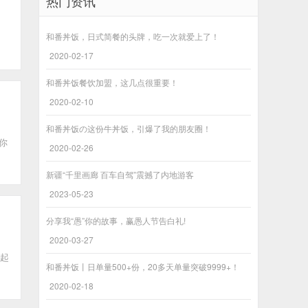
热门资讯
和番丼饭，日式简餐的头牌，吃一次就爱上了！
2020-02-17
和番丼饭餐饮加盟，这几点很重要！
2020-02-10
和番丼饭の这份牛丼饭，引爆了我的朋友圈！
你
2020-02-26
新疆“千里画廊 百车自驾”震撼了内地游客
2023-05-23
分享我“愚”你的故事，赢愚人节告白礼!
2020-03-27
一起
和番丼饭丨日单量500+份，20多天单量突破9999+！
2020-02-18