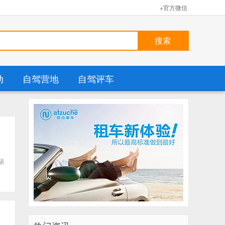
+官方微信
动
自驾营地
自驾评车
锡