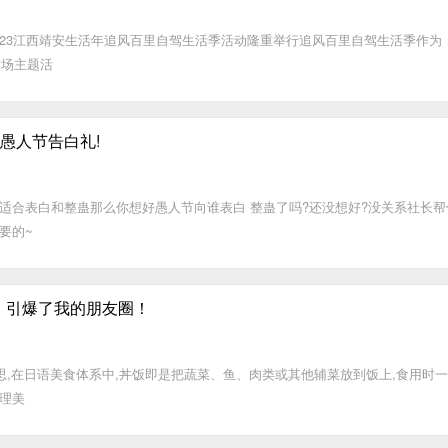
2023江西靖安生活年追风百里自驾生活季活动隆重举行追风百里自驾生活季作为
首场主题活
赢愚人节告白礼!
适合表白和整蛊那么你想好愚人节向谁表白 整蛊了吗?还没想好?没关系社长帮
要的~
，引爆了我的朋友圈！
是碗的意思,在日语美食体系中,丼饭即是把蔬菜、鱼、肉类或其他辅菜放到饭上,食用时
理美