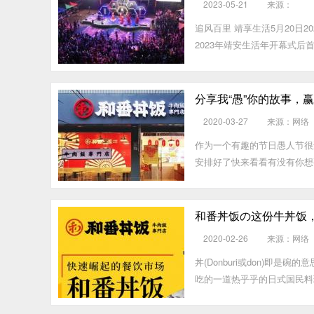
2023-05-21
来源：
追风百里 靖享生活5月20日
2023年靖安生活年开幕式后
分享我“愚”你的故事，
2020-03-27
来源：网络
作为一个有趣的节日愚人节很
安排好了快来看看有没有你想
和番丼饭の这份牛丼饭
2020-02-26
来源：网络
丼(Donburi或don)即
吃的一道热乎乎的日式国民料