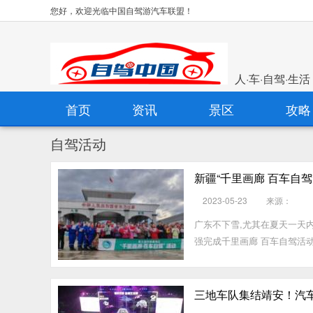
您好，欢迎光临中国自驾游汽车联盟！
人·车·自驾·生活
首页
资讯
景区
攻略
自驾活动
新疆“千里画廊 百车自
2023-05-23
来源：
广东不下雪,尤其在夏天一天内
强完成千里画廊 百车自驾活
三地车队集结靖安！汽