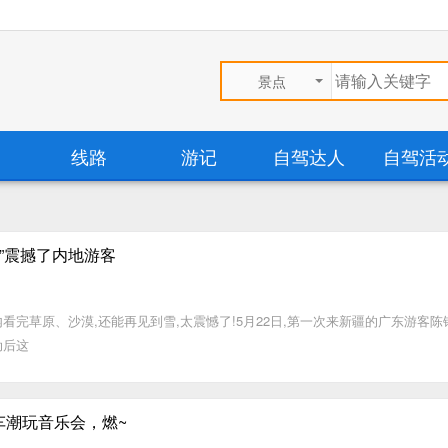
景点
线路
游记
自驾达人
自驾活
驾”震撼了内地游客
看完草原、沙漠,还能再见到雪,太震憾了!5月22日,第一次来新疆的广东游客陈
动后这
车潮玩音乐会，燃~