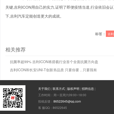
关键,吉利ICON用自己的实力,证明了即便疫情当道,行业依旧会认
下,吉利汽车定能创造更大的成就。
标签：
吉利
相关推荐
抗菌率超99% 吉利ICON将搭载行业首个全面抗菌方向盘
吉利ICON和长安UNI-T创新夯品质 只要你要，只要我有
关于我们
|
联系方式
|
版权声明
|
招聘信息
|
工作时间：周一至周六09:00~18:00
投稿反馈：
86522645@qq.com
客 服QQ：86522645