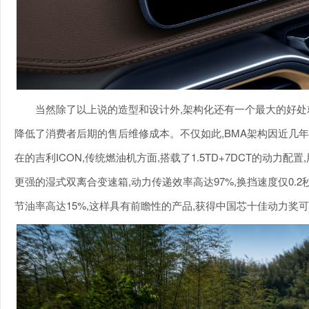
当然除了以上说的造型和设计外,架构化还有一个最大的好处
降低了消费者后期的售后维修成本。不仅如此,BMA架构因近几年
在的吉利ICON,传统燃油机方面,搭载了1.5TD+7DCT的动
更强的湿式双离合变速箱,动力传递效率高达97%,换挡速度仅0.2
节油率高达15%,这样具有前瞻性的产品,获得中国芯十佳动力奖