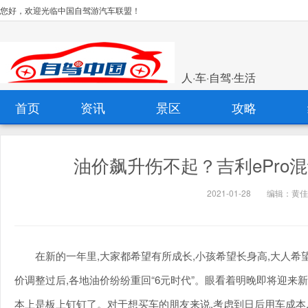
您好，欢迎光临中国自驾游汽车联盟！
人·车·自驾·生活
首页
资讯
景区
攻略
油价飙升伤不起？吉利ePro混
2021-01-28
编辑：黄佳
在新的一年里,大家都希望有所成长,小孩希望长身高,大人希望
价调整过后,各地油价纷纷重回“6元时代”。眼看着明晚即将迎来
本上是板上钉钉了。对于想买车的朋友来说,考虑到日后用车成本,