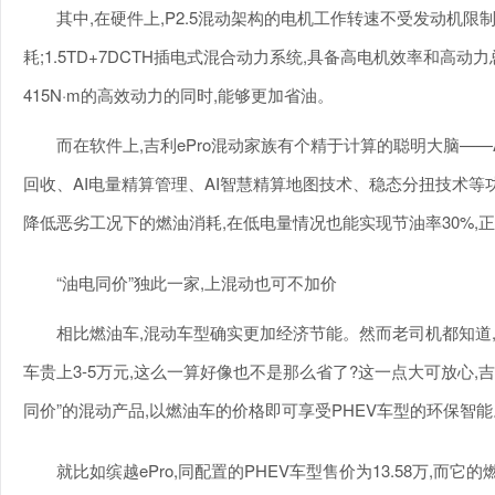
其中,在硬件上,P2.5混动架构的电机工作转速不受发动机限
耗;1.5TD+7DCTH插电式混合动力系统,具备高电机效率和高动
415N·m的高效动力的同时,能够更加省油。
而在软件上,吉利ePro混动家族有个精于计算的聪明大脑——
回收、AI电量精算管理、AI智慧精算地图技术、稳态分扭技术等
降低恶劣工况下的燃油消耗,在低电量情况也能实现节油率30%,正
“油电同价”独此一家,上混动也可不加价
相比燃油车,混动车型确实更加经济节能。然而老司机都知道
车贵上3-5万元,这么一算好像也不是那么省了?这一点大可放心,吉
同价”的混动产品,以燃油车的价格即可享受PHEV车型的环保智能
就比如缤越ePro,同配置的PHEV车型售价为13.58万,而它的