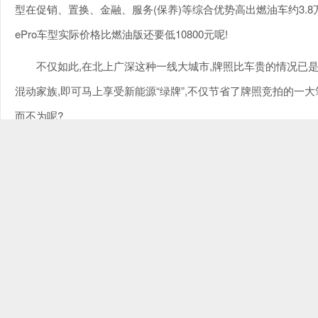
型在促销、置换、金融、服务(保养)等综合优势高出燃油车约3.8万
ePro车型实际价格比燃油版还要低10800元呢!
不仅如此,在北上广深这种一线大城市,牌照比车贵的情况已是司
混动家族,即可马上享受新能源“绿牌”,不仅节省了牌照竞拍的一大
而不为呢?
“吉利混动牛”宠粉来袭,将省钱进行到底
为了感恩回馈吉利千万用户,吉利ePro混动家族在2021新
牛”主题活动,给予老客户尊享权益,新客户现金优惠等一大波宠粉
具体来说,即日起至2月28日,只要购买吉利ePro混动家族旗
①牛人得利带货礼:带货成功,新车主享至高20000元现金优惠,老车
②牛气满满钜惠礼:现金优惠至高9000元;