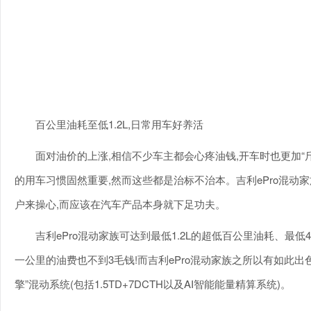
百公里油耗至低1.2L,日常用车好养活
面对油价的上涨,相信不少车主都会心疼油钱,开车时也更加“
的用车习惯固然重要,然而这些都是治标不治本。吉利ePro混动家
户来操心,而应该在汽车产品本身就下足功夫。
吉利ePro混动家族可达到最低1.2L的超低百公里油耗、最低
一公里的油费也不到3毛钱!而吉利ePro混动家族之所以有如此出
擎”混动系统(包括1.5TD+7DCTH以及AI智能能量精算系统)。