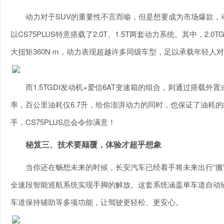
动力对于SUV的重要性不言而喻，但是想要成为市场爆款
以CS75PLUS特意搭载了2.0T、1.5T两套动力系统。其中，2.
大扭矩360N·m，动力表现超越许多同级车型，足以承载年轻人
而1.5TGDI发动机+爱信6AT变速箱的组合，则通过搭载外
率，百公里油耗仅6.7升，给你澎湃动力的同时，也保证了油耗
手，CS75PLUS总会令你满意！
秘笈三、技术要颠覆，体验才超乎想象
当你还在畅想未来的时候，长安汽车已经着手将未来出行“搬”进
全速段智能巡航系统实现手脚的解放。这套系统涵盖单车道自动
车道保持辅助等多项功能，让驾驶更轻松、更安心。