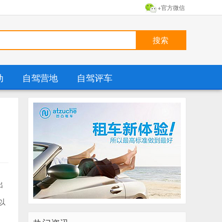
+官方微信
动
自驾营地
自驾评车
出
以