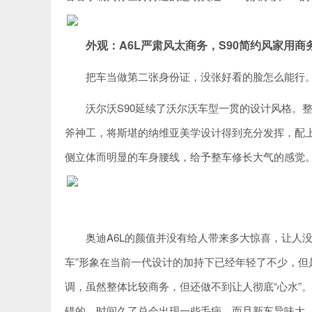
外观：A6L严肃风太商务，S90简约风家用商
把车当做第二张身份证，没张好看的脸怎么能行
沃尔沃S90延续了沃尔沃车型一贯的设计风格。
斧神工，将斯堪的纳维亚美学设计得到充分发挥，配上
侧立体而明显的车身腰线，给予整车修长大气的感觉
奥迪A6L的颜值并没有给人带来多大惊喜，让人没
车”形象在当前一代设计的加持下已经年轻了不少，但
调，虽然整体比较商务，但还做不到让人彻底“心水”
错的，时间久了总会出现一些毛病，而且新车异味大