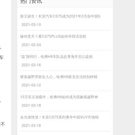
热门资讯
新王诞生！长安汽车CS75成为2021年2月份中国S
2021-03-10
缘何变天？看CS75PLUS如何夺得话语权
2021-02-24
鬼
“益”路同行，哈弗H9车队远赴青海开启公益捐
车
2021-03-16
硬派越野俘获女人心，哈弗H9驭见生活的别样精
2021-03-12
10万车主加载中，哈弗H9如何成为现象级越野神
官
2021-03-18
会当凌绝顶！长安CS75系列勇夺中国SUV市场销
较不
2021-03-16