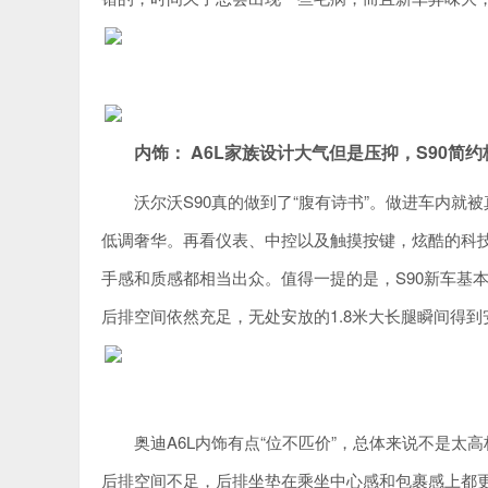
内饰： A6L家族设计大气但是压抑，S90简
沃尔沃S90真的做到了“腹有诗书”。做进车内
低调奢华。再看仪表、中控以及触摸按键，炫酷的科技感仿
手感和质感都相当出众。值得一提的是，S90新车基
后排空间依然充足，无处安放的1.8米大长腿瞬间得到
奥迪A6L内饰有点“位不匹价”，总体来说不是
后排空间不足，后排坐垫在乘坐中心感和包裹感上都