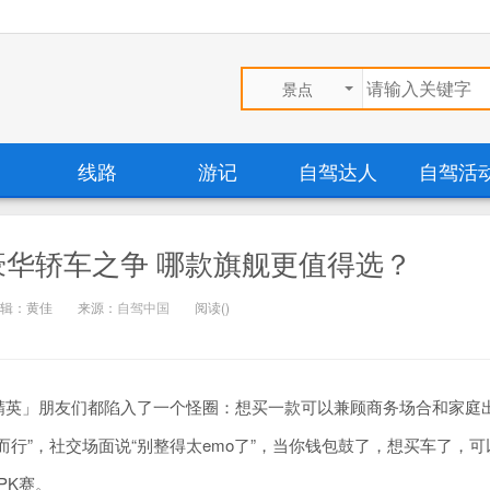
景点
线路
游记
自驾达人
自驾活
L豪华轿车之争 哪款旗舰更值得选？
辑：黄佳
来源：
自驾中国
阅读(
)
精英」朋友们都陷入了一个怪圈：想买一款可以兼顾商务场合和家庭
行”，社交场面说“别整得太emo了”，当你钱包鼓了，想买车了，可
PK赛。