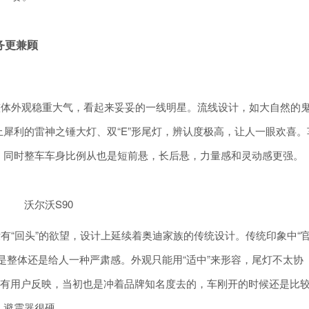
务更兼顾
。
整体外观稳重大气，看起来妥妥的一线明星。流线设计，如大自然的
犀利的雷神之锤大灯、双“E”形尾灯，辨认度极高，让人一眼欢喜。
。同时整车车身比例从也是短前悬，长后悬，力量感和灵动感更强。
沃尔沃S90
有“回头”的欲望，设计上延续着奥迪家族的传统设计。传统印象中“
是整体还是给人一种严肃感。外观只能用“适中”来形容，尾灯不太协
。有用户反映，当初也是冲着品牌知名度去的，车刚开的时候还是比
，避震器很硬。