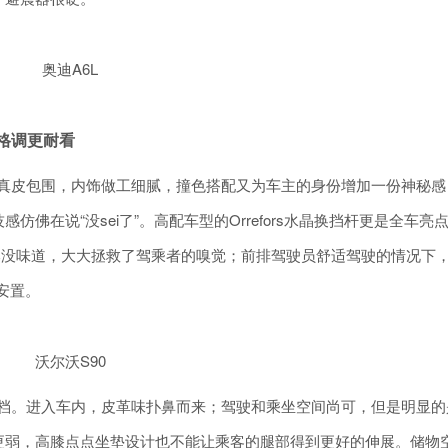
奥迪A6L
约格调更耐看
就被真皮包围，内饰做工细腻，撞色搭配又为车主的身份增加一份神秘感
佛在说“没sei了”。高配车型的Orrefors水晶换挡杆更是全车亮
本没味道，大大拯救了驾乘者的嗅觉；前排驾驶员舒适驾驶的情况下
安置。
沃尔沃S90
太高档。进入车内，皮革味扑鼻而来；驾驶和乘坐空间尚可，但是明显的
更弱，高膝点点坐垫设计也不能让乘客的腿部得到更好的伸展。储物