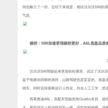
间也略欠了一些。总结下来就是，相比沃尔沃S90的
气息。
操控：S90加速更强操控更好，A6L底盘品质
沃尔沃S90驾驶起来更加轻松惬意。试过了沃尔沃
益于电驱动四驱的加持，山路驾驶也是妥妥的。底盘
轿车。同时后排座椅设计人性化，符合人工工学，舒
再看奥迪A6L，高配车型纵然有Quattro夹
大，悬架设定上前后阻尼不一致，该软的时候硬，该