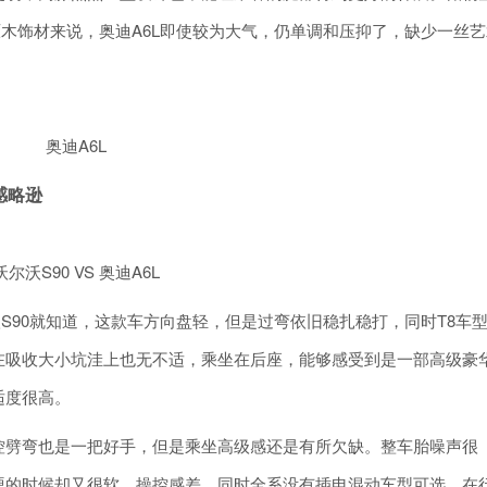
原木饰材来说，奥迪A6L即使较为大气，仍单调和压抑了，缺少一丝艺
奥迪A6L
感略逊
沃尔沃S90 VS 奥迪A6L
S90就知道，这款车方向盘轻，但是过弯依旧稳扎稳打，同时T8车
在吸收大小坑洼上也无不适，乘坐在后座，能够感受到是一部高级豪
适度很高。
持，操控劈弯也是一把好手，但是乘坐高级感还是有所欠缺。整车胎噪声很
硬的时候却又很软，操控感差。同时全系没有插电混动车型可选，在