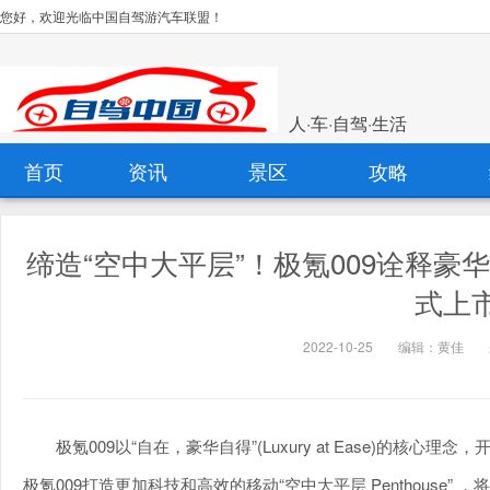
您好，欢迎光临中国自驾游汽车联盟！
人·车·自驾·生活
首页
资讯
景区
攻略
缔造“空中大平层”！极氪009诠释豪华
式上
2022-10-25
编辑：黄佳
极氪009以“自在，豪华自得”(Luxury at Ease)的
极氪009打造更加科技和高效的移动“空中大平层 Penthouse” ，将