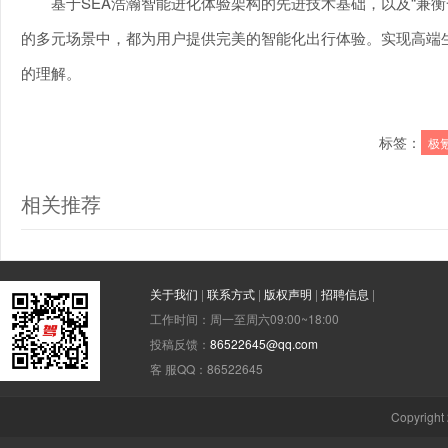
基于SEA浩瀚智能进化体验架构的先进技术基础，以及“兼衡一
的多元场景中，都为用户提供完美的智能化出行体验。实现高端生活
的理解。
标签：
极氪
相关推荐
关于我们
|
联系方式
|
版权声明
|
招聘信息
|
工作时间：周一至周六09:00~18:00
投稿反馈：
86522645@qq.com
客 服QQ：86522645
Copyright