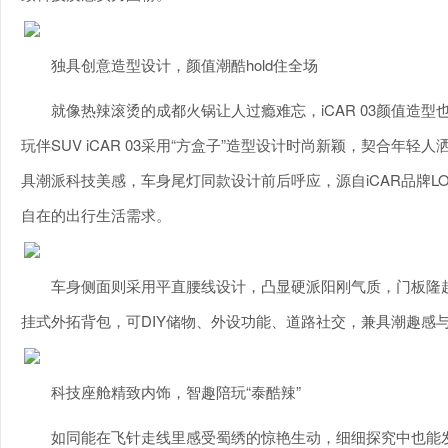
独具创意造型设计，颜值潮酷hold住全场
就像热辣滚烫的成都火锅让人过瘾难忘，iCAR 03颜值造型
玩伴SUV iCAR 03采用“方盒子”造型设计时尚新颖，契合年
具潮派科技美感，车身尾灯同款设计前后呼应，源自iCAR品牌L
自在的出行生活需求。
车身侧面则采用平直腰线设计，凸显硬派阳刚气质，门板隆起筋
挂式外拓背包，可DIY储物、外设功能、道路社交，兼具潮趣感
科技座舱精致内饰，智趣陪玩“泰酷辣”
如同能在飞针走线里感受蜀绣的惊艳生动，细细探究中也能发现i