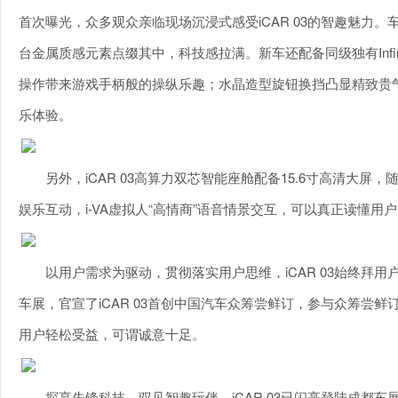
首次曝光，众多观众亲临现场沉浸式感受iCAR 03的智趣魅力
台金属质感元素点缀其中，科技感拉满。新车还配备同级独有Infin
操作带来游戏手柄般的操纵乐趣；水晶造型旋钮换挡凸显精致贵气
乐体验。
另外，iCAR 03高算力双芯智能座舱配备15.6寸高清大屏
娱乐互动，i-VA虚拟人“高情商”语音情景交互，可以真正读懂
以用户需求为驱动，贯彻落实用户思维，iCAR 03始终拜
车展，官宣了iCAR 03首创中国汽车众筹尝鲜订，参与众筹尝
用户轻松受益，可谓诚意十足。
探享先锋科技，驭见智趣玩伴，iCAR 03已闪亮登陆成都车