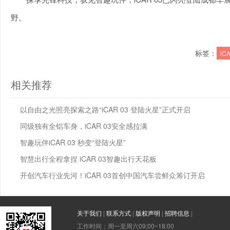
野。
标签：
iC
相关推荐
以自由之光照亮探索之路“iCAR 03 登陆火星”正式开启
同级独有全铝车身，iCAR 03安全感拉满
智趣玩伴iCAR 03 秒变“登陆火星”
智慧出行全程拿捏 iCAR 03智趣出行天花板
开创汽车行业先河！iCAR 03首创中国汽车尝鲜众筹订开启
关于我们
|
联系方式
|
版权声明
|
招聘信息
|
工作时间：周一至周六09:00~18:00