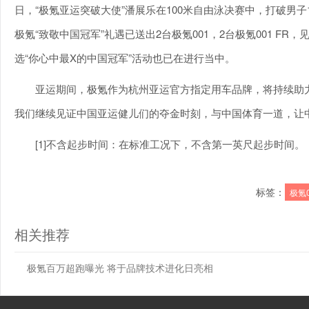
日，“极氪亚运突破大使”潘展乐在100米自由泳决赛中，打破男
极氪“致敬中国冠军”礼遇已送出2台极氪001，2台极氪001 
选“你心中最X的中国冠军”活动也已在进行当中。
亚运期间，极氪作为杭州亚运官方指定用车品牌，将持续助力
我们继续见证中国亚运健儿们的夺金时刻，与中国体育一道，让
[1]不含起步时间：在标准工况下，不含第一英尺起步时间。
标签：
极氪0
相关推荐
极氪百万超跑曝光 将于品牌技术进化日亮相