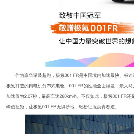
作为豪华猎装超跑，极氪001 FR是中国境内加速最快、
极氪打造的四电机分布式电驱，001 FR的性能全面爆发，最大马力达
加速仅为2.07秒，最高车速280km/h。不仅如此，极氪001 
峰值扭矩，让极氪001 FR无惧沙地，轻松征服沥青赛道。