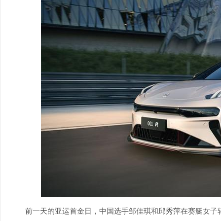
前一天的亚运首金日，中国选手邹佳琪和邱秀萍在赛艇女子轻