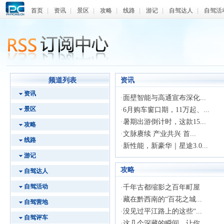
首页
|
资讯
|
景区
|
攻略
|
线路
|
游记
|
自驾达人
|
自驾活
频道列表
资讯
资讯
·
面壁智能与高通宣布深化...
景区
·
6月购车窗口期，11万起、...
·
暑期出游倒计时，这款15...
攻略
·
文脉赓续 产业共兴 首...
线路
·
新性能，新豪华｜星途3.0...
游记
攻略
自驾达人
自驾活动
·
千年古都缩影之百年町屋
·
藏在黔西南的“百花之城...
自驾营地
·
没见过平江路上的这些“...
自驾评车
·
这几个深藏的瞬间，让你...