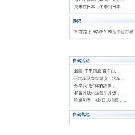
·
周末在日本，冬季到日本...
游记
·
3C在路上 驾WEY P8逛平遥古城
自驾活动
·
新疆“千里画廊 百车自...
·
三地车队集结靖安！汽车...
·
分享我“愚”你的故事，...
·
和番丼饭の这份牛丼饭，...
·
吃遍和番丨4款日式拉面，...
自驾营地