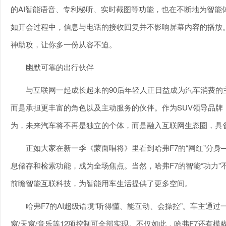
的AI智能语音、专利秘听、实时截图等功能，也在不断地为智能
如开会过程中，信息与电话的接收回复并不影响屏幕内容的播放
神助攻，让你多一份从容不迫。
幽默可靠的出行伙伴
与互联网一起成长起来的90后年轻人正日益成为汽车消费
而是承担更丰富的角色以及主动服务的伙伴。作为SUV领导品
为，未来汽车将不再是独立的个体，而是融入互联网生态圈，具
正如大家在新一季《蒙面唱将》里看到哈弗F7的“网红”分身
息储存和检索功能，成为全场焦点。当然，哈弗F7的智能“功力
前瞻智能互联科技，为智能用车生活提供了更多空间。
哈弗F7的AI超级语境“听得懂、能互动、会操控”。车主通过
窗/天窗/音乐等12项控制可全部实现。不仅如此，哈弗F7还有