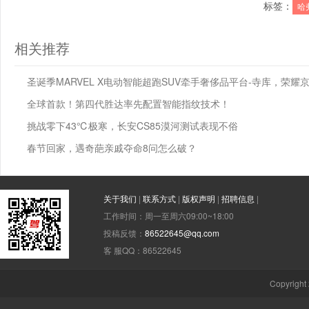
标签：
哈
相关推荐
圣诞季MARVEL X电动智能超跑SUV牵手奢侈品平台-寺库，荣耀
全球首款！第四代胜达率先配置智能指纹技术！
挑战零下43℃极寒，长安CS85漠河测试表现不俗
春节回家，遇奇葩亲戚夺命8问怎么破？
关于我们
|
联系方式
|
版权声明
|
招聘信息
|
工作时间：周一至周六09:00~18:00
投稿反馈：
86522645@qq.com
客 服QQ：86522645
Copyright