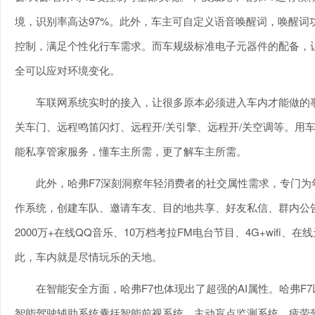
境，识别率高达97%。此外，车主可自定义语音唤醒词，唤醒词
控制，满足个性化行车需求。而车规级标准电子元器件的配备，让哈
全可以应对环境变化。
车联网系统实时的接入，让很多原本必须进入车内才能做的事
关车门、远程鸣笛闪灯、远程开/关引擎、远程开/关空调等。用车/
能私享管家服务，懂车主所需，更了解车主所需。
此外，哈弗F7深刻洞察年轻消费者的社交属性需求，专门为年轻
作系统，创建车队、邀请车友、目的地共享、好友私信、群内公
2000万+在线QQ音乐、10万档考拉FM电台节目、4G+wif
此，车内就是尽情玩乐的天地。
在智能安全方面，哈弗F7也体现出了超强的AI属性。哈弗F7
智能驾驶辅助系统囊括智能前视系统、主动盲点监测系统、疲劳驾