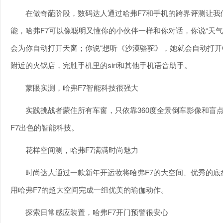
在做奇葩阶段，数码达人通过哈弗F7和手机的跨界评测让我
能，哈弗F7可以像聪明又懂你的小伙伴一样和你对话，你说“天气
会为你自动打开天窗；你说“想听《沙漠骆驼》，她就会自动打开Q
附近的火锅店，完胜手机里的siri和其他手机语音助手。
蒙眼实测，哈弗F7智能科技很强大
实践挑战者蒙住所有车窗，只依靠360度全景倒车影像和盲
F7出色的智能科技。
花样空间测，哈弗F7满满时尚魅力
时尚达人通过一款新年开运妆将哈弗F7的大空间、优秀的
用哈弗F7的超大空间完成一组优美的瑜伽动作。
探索日常感应装置，哈弗F7开门预警很安心