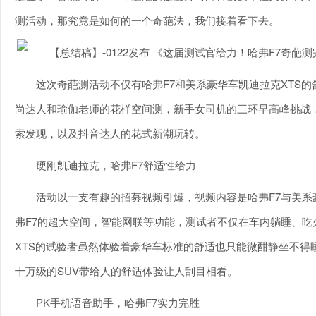
测活动，那究竟是如何的一个奇葩法，我们接着看下去。
这次奇葩测活动不仅有哈弗F7和美系豪华车凯迪拉克XTS的
尚达人和瑜伽老师的花样空间测，新手女司机的三环早高峰挑战
索发现，以及抖音达人的花式新潮玩转。
硬刚凯迪拉克，哈弗F7舒适性给力
活动以一支有趣的招募视频引爆，视频内容是哈弗F7与美系
弗F7的超大空间，智能网联等功能，测试者不仅在车内躺睡、
XTS的试验者虽然体验着豪华车标准的舒适也只能微酣静坐不得
十万级的SUV带给人的舒适体验让人刮目相看。
PK手机语音助手，哈弗F7实力完胜