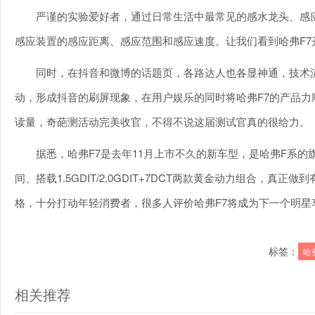
严谨的实验爱好者，通过日常生活中最常见的感水龙头、感
感应装置的感应距离、感应范围和感应速度。让我们看到哈弗F7
同时，在抖音和微博的话题页，各路达人也各显神通，技术
动，形成抖音的刷屏现象，在用户娱乐的同时将哈弗F7的产品力
读量，奇葩测活动完美收官，不得不说这届测试官真的很给力。
据悉，哈弗F7是去年11月上市不久的新车型，是哈弗F系
间、搭载1.5GDIT/2.0GDIT+7DCT两款黄金动力组合，
格，十分打动年轻消费者，很多人评价哈弗F7将成为下一个明星
标签：
哈
相关推荐