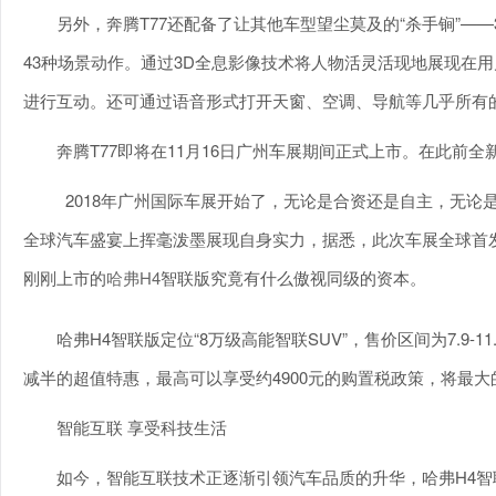
另外，奔腾T77还配备了让其他车型望尘莫及的“杀手锏”—
43种场景动作。通过3D全息影像技术将人物活灵活现地展现在
进行互动。还可通过语音形式打开天窗、空调、导航等几乎所有
奔腾T77即将在11月16日广州车展期间正式上市。在此前全
2018年广州国际车展开始了，无论是合资还是自主，无论
全球汽车盛宴上挥毫泼墨展现自身实力，据悉，此次车展全球首
刚刚上市的
哈弗H4
智联版究竟有什么傲视同级的资本。
哈弗H4智联版定位“8万级高能智联SUV”，售价区间为7.9-11
减半的超值特惠，最高可以享受约4900元的购置税政策，将最
智能互联 享受科技生活
如今，智能互联技术正逐渐引领汽车品质的升华，哈弗H4智