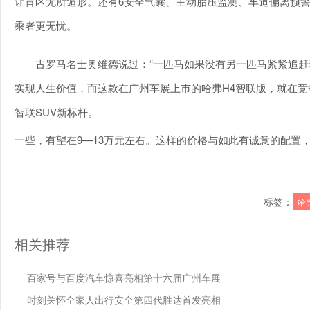
让盲区无所遁形。还有6安全气囊、主动胎压监测、车道偏离预
乘者更无忧。
古罗马名士奥维德说过：“一匹马如果没有另一匹马紧紧追赶
实现人生价值，而这款在广州车展上市的哈弗H4智联版，就在竞
智联SUV新标杆。
一些，有望在9—13万元左右。这样的价格与如此有诚意的配置
标签：
哈
相关推荐
百家号与百度汽车惊喜亮相第十六届广州车展
时刻关怀全家人出行安全第四代胜达首发亮相