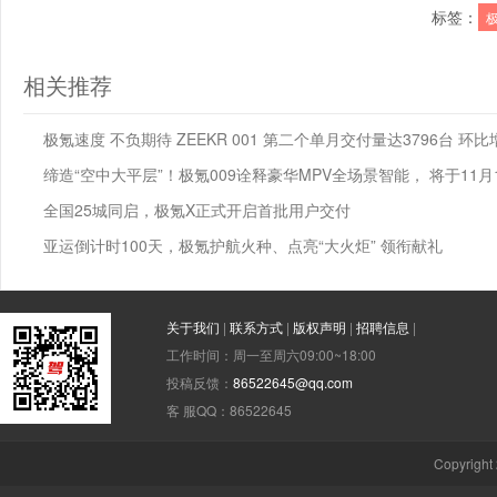
标签：
相关推荐
极氪速度 不负期待 ZEEKR 001 第二个单月交付量达3796台 环比增
缔造“空中大平层”！极氪009诠释豪华MPV全场景智能， 将于11
全国25城同启，极氪X正式开启首批用户交付
亚运倒计时100天，极氪护航火种、点亮“大火炬” 领衔献礼
关于我们
|
联系方式
|
版权声明
|
招聘信息
|
工作时间：周一至周六09:00~18:00
投稿反馈：
86522645@qq.com
客 服QQ：86522645
Copyright