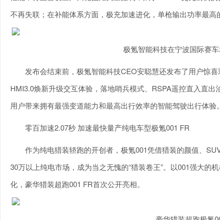
不再失联；在补能体系方面，极充加速进化，单枪输出功率最高
极氪智能科技在宁波国际赛车
发布会结束前，极氪智能科技CEO安聪慧还发布了用户惊喜彩蛋：
HMI3.0焕新升级交互体验，落地哨兵模式、RSPA遥控直入直
用户带来拥有最强变道能力和最高出行效率的智能驾驶出行体验
零百加速2.07秒 加速最快量产纯电车型极氪001 FR
作为纯电猎装轿跑的开创者，极氪001凭借猎装的颜值、S
30万以上纯电市场，成为当之无愧的“猎装卷王”。以001强大的
化，豪华猎装超跑001 FR首次公开亮相。
豪华猎装超跑极氪00