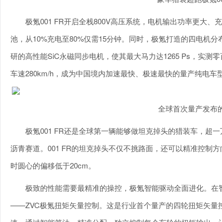
极氪001 FR开启全栈800V高压系统，电机输出功率更大、
池，从10%充电至80%仅需15分钟。同时，极氪打造的四电机分
研的高性能SiC永磁同步电机，使其最大马力达1265 Ps，实测零百
车速280km/h，成为中国境内加速最快、极速最快的量产纯电车
全球首次量产发布
极氪001 FR还是全球第一辆能够做坦克掉头的猎装车，超一
沥青赛道。001 FR的坦克掉头不仅不挑路面，还可以精准控制方
时圆心的偏移低于20cm。
极致的性能需要最精准的操控，极氪智能驱动全面进化。在
——ZVC极氪扭矩矢量控制。这是行业首个量产的四轮扭矩矢量