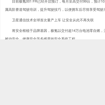
目前极氪001 FR已经开启预订，每月至高交付99台，预
属高阶赛道驾驶培训，提升驾驶技巧，以便拥车后尽情享受驾驶
卫星通信技术全球首次量产上车 让安全从此不再失联
将安全根植于品牌基因，极氪以交付超14万台电池零自燃
被动安全、健康安全等多维度的安全系统工程。
今日，极氪安全再进化，全球首次将卫星通信技术量产上车。
星消息和卫星语音通话服务，在无地面网络覆盖或地面网络受损
覆盖的出行区域，从此对极氪用户解锁。万一遭遇紧急情况，还
卫星通信技术全
单枪输出功率最高的充电桩全球首发 极致进化充电体验
基于浩瀚架构的前瞻视野，极氪从2021年品牌成立开始，