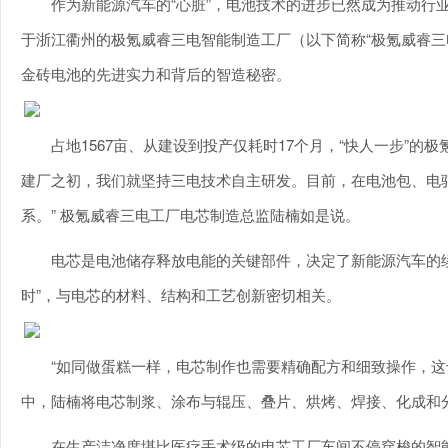
作为新能源汽车的“心脏”，电池技术的进步已然成为推动行
于浙江衢州的极氪威睿三电智能制造工厂（以下简称“极氪威睿三
金砖电池的先进实力和背后的智造秘密。
占地1567亩、从建设到投产仅耗时17个月，“快人一步”
建厂之初，我们就坚持三电技术自主研发。目前，在电池包、电
系。” 极氪威睿三电工厂电芯制造总监陆楠如是说。
电芯是电池储存释放电能的关键部件，决定了新能源汽车的续
时”，与电芯的材料、结构和工艺创新密切相关。
“如同做蛋糕一样，电芯制作也需要精确配方和细致操作，这
中，陆楠将电芯制浆、涂布与辊压、叠片、烘烤、焊接、化成和分
在生产洁净度堪比医疗手术级的电芯工厂车间不停穿梭的智能搬