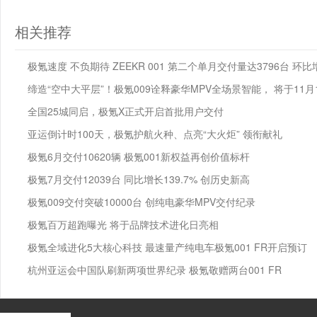
相关推荐
极氪速度 不负期待 ZEEKR 001 第二个单月交付量达3796台 环比增
缔造“空中大平层”！极氪009诠释豪华MPV全场景智能， 将于11
全国25城同启，极氪X正式开启首批用户交付
亚运倒计时100天，极氪护航火种、点亮“大火炬” 领衔献礼
极氪6月交付10620辆 极氪001新权益再创价值标杆
极氪7月交付12039台 同比增长139.7% 创历史新高
极氪009交付突破10000台 创纯电豪华MPV交付纪录
极氪百万超跑曝光 将于品牌技术进化日亮相
极氪全域进化5大核心科技 最速量产纯电车极氪001 FR开启预订
杭州亚运会中国队刷新两项世界纪录 极氪敬赠两台001 FR